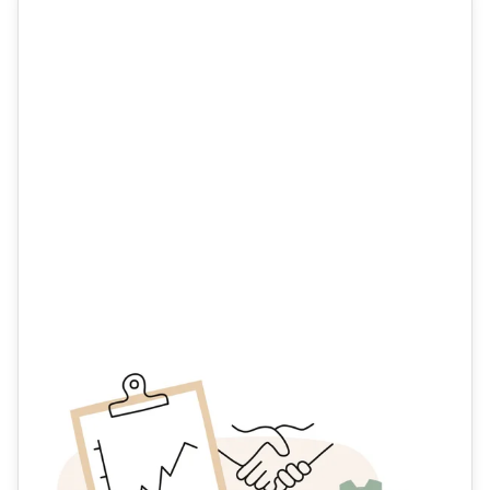
Intresseförfrågan
Är du intresserad av ombyggnad och renovering för din
bostadsrättsförening?
Fyll i intresseförfrågan så kontaktar vi dig!