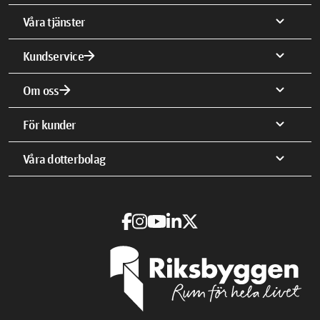
expand_more
Våra tjänster
arrow_forward
expand_more
Kundservice
arrow_forward
expand_more
Om oss
expand_more
För kunder
expand_more
Våra dotterbolag