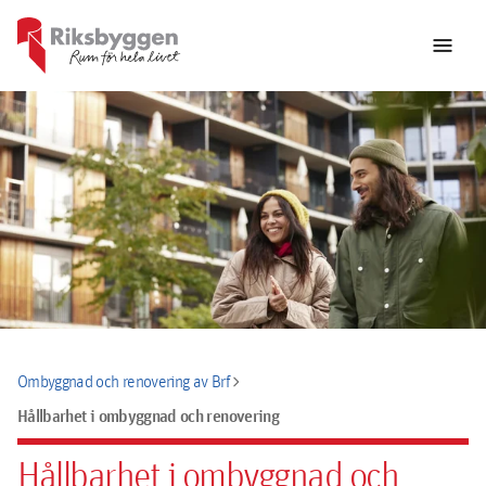
menu
chevron_right
Ombyggnad och renovering av Brf
Hållbarhet i ombyggnad och renovering
Hållbarhet i ombyggnad och