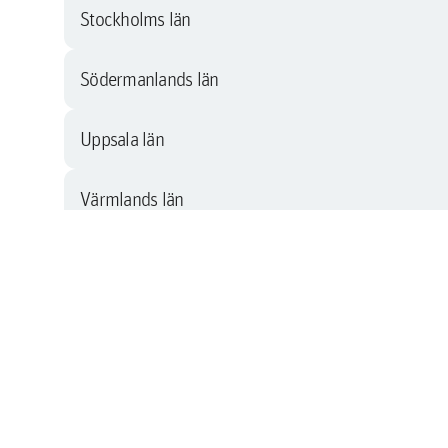
Stockholms län
Södermanlands län
Uppsala län
Värmlands län
Västerbottens län
Västernorrlands län
Västmanlands län
Västra Götalands län