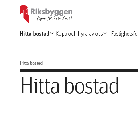
expand_more
expand_more
Hitta bostad
Köpa och hyra av oss
Fastighetsfö
Hitta bostad
Hitta bostad