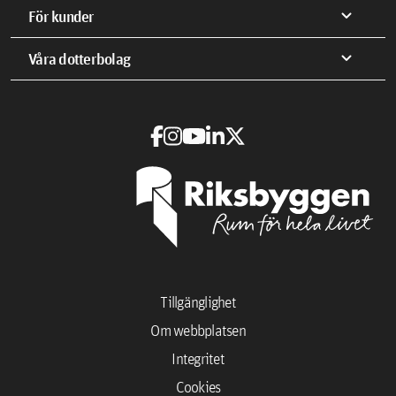
expand_more
För kunder
expand_more
Våra dotterbolag
Tillgänglighet
Om webbplatsen
Integritet
Cookies