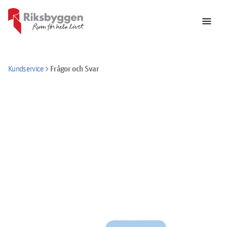
menu
chevron_right
Frågor och Svar
Kundservice
Hur kan vi hjälpa till?