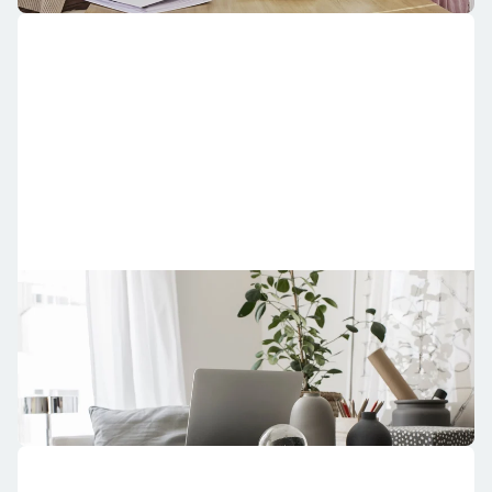
Attestera och hantera fakturor
Styrelser i våra föreningar kan se och hantera sina
fakturor på Mitt Riksbyggen.