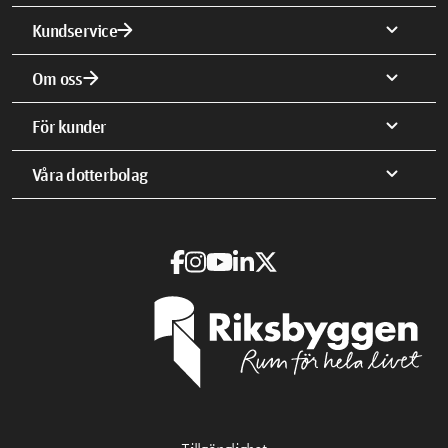
arrow_forward
expand_more
Kundservice
arrow_forward
expand_more
Om oss
expand_more
För kunder
expand_more
Våra dotterbolag