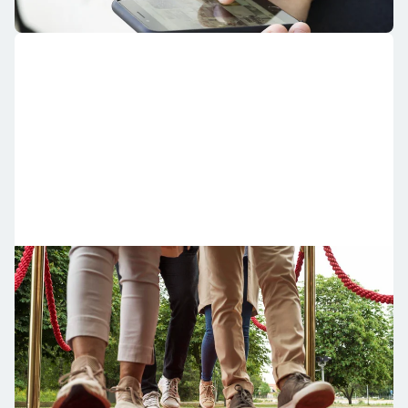
Se dina poäng i Förtur
Du som är medlem i Riksbyggen Förtur kan se dina
poäng, som gör att du går före i kön till nyproducerade
bostäder.