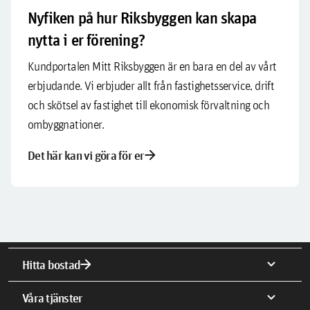
Nyfiken på hur Riksbyggen kan skapa
nytta i er förening?
Kundportalen Mitt Riksbyggen är en bara en del av vårt
erbjudande. Vi erbjuder allt från fastighetsservice, drift
och skötsel av fastighet till ekonomisk förvaltning och
ombyggnationer.
arrow_forward
Det här kan vi göra för er
arrow_forward
expand_more
Hitta bostad
expand_more
Våra tjänster