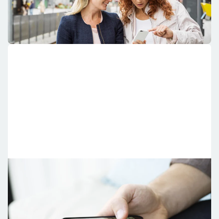
Inne på Mitt Riksbyggen ser du status på dina
felanmälningar som rör din bostad eller fastighet.
Hitta rätt kontakt
Som inloggad i Mitt Riksbyggen är det lätt att hitta rätt
person i din förening eller på Riksbyggen.