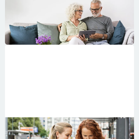
Se dina månadsavier
På Mitt Riksbyggen finns dina avier från oss samlade så
du snabbt kan få en överblick.
Följ dina ärenden