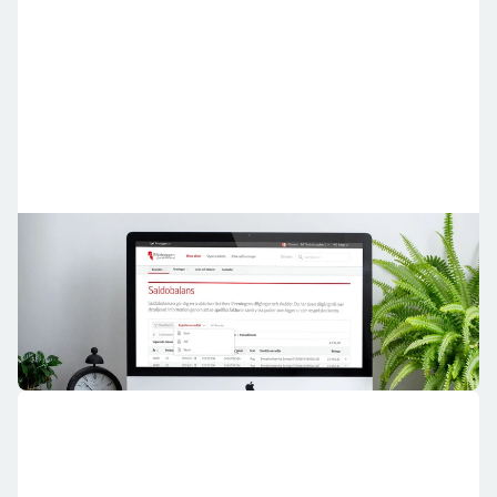
Få översikt över föreningens ekonomi
Mitt Riksbyggen stöttar med översikt genom att samla
rapporter om ekonomin.