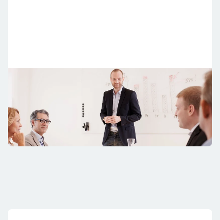
Skaffa koll på föreningens fastighet
Som medlem i en styrelse kan du se rapporter om
fastigheten och förvaltningen.