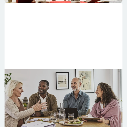
Få stöd i styrelsearbete
I Mitt Riksbyggen finns allt som du kan tänkas behöva i
din roll som styrelseledamot på ett och samma ställe.
Styrelseguiden svarar på dina frågor och stöttar när du
engagerar dig i en styrelse.