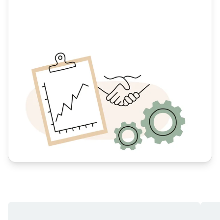
Intresseförfrågan
Är du intresserad av fastighetsförvaltning för din
bostadsrättsförening?
Fyll i intresseförfrågan så kontaktar vi dig!
Intresseförfrågan