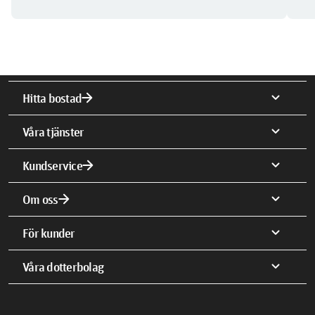
arrow_forward
expand_more
Hitta bostad
expand_more
Våra tjänster
arrow_forward
expand_more
Kundservice
arrow_forward
expand_more
Om oss
expand_more
För kunder
expand_more
Våra dotterbolag