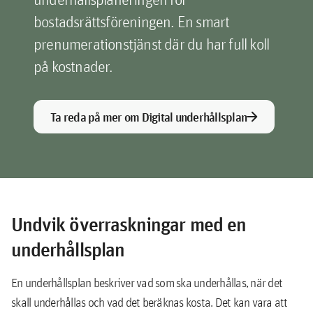
bostadsrättsföreningen. En smart
prenumerationstjänst där du har full koll
på kostnader.
arrow_forward
Ta reda på mer om Digital underhållsplan
Undvik överraskningar med en
underhållsplan
En underhållsplan beskriver vad som ska underhållas, när det
skall underhållas och vad det beräknas kosta. Det kan vara att