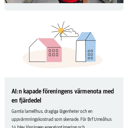
AI:n kapade föreningens värmenota med
en fjärdedel
Gamla lamellhus, dragiga lägenheter och en
uppvärmningskostnad som skenade. För Brf Umeåhus
14 blev lösningen energioptimering och