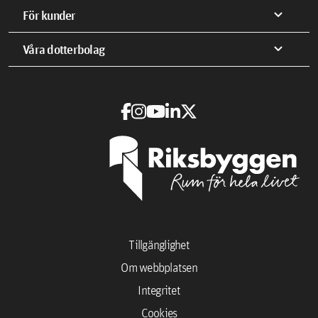
expand_more
För kunder
expand_more
Våra dotterbolag
Tillgänglighet
Om webbplatsen
Integritet
Cookies